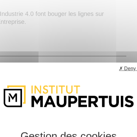
’Industrie 4.0 font bouger les lignes sur
Entreprise.
✗ Deny 
 2023 - RETOUR EN
s