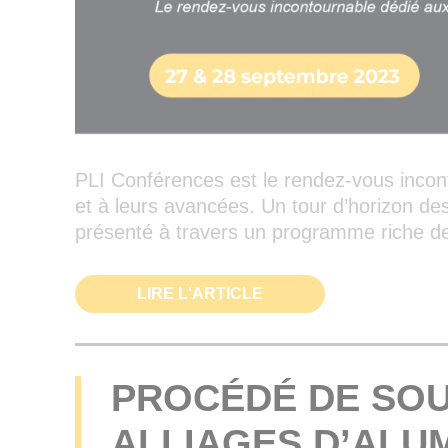
PLI Conférences est le rendez-vous incont
et à leurs avancées. Un tour d’horizon de
présenté à travers un programme riche de
LIRE L'ARTICLE
PROCÉDÉ DE SO
ALLIAGES D’ALUM