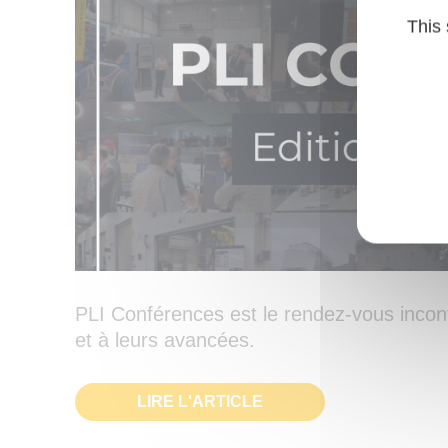
This 
PLI Conférences est le rendez-vous incont
et à leurs avancées.
LIRE L'ARTICLE