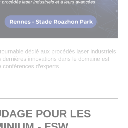
ournable dédié aux procédés laser industriels
s dernières innovations dans le domaine est
 conférences d’experts.
UDAGE POUR LES
INIUM - FSW