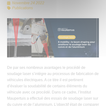
Novembre 24 2022
Publications
De par ses nombreux avantages le procédé de
soudage laser s’intègre au processus de fabrication de
véhicules électriques. A ce titre il est pertinent
d’évaluer la soudabilité de certains éléments du
véhicule avec ce procédé. Dans ce cadre, l’Institut
Maupertuis a effectué des essais de soudage laser sur
du cuivre et de l’aluminium. L’objectif était de comparer