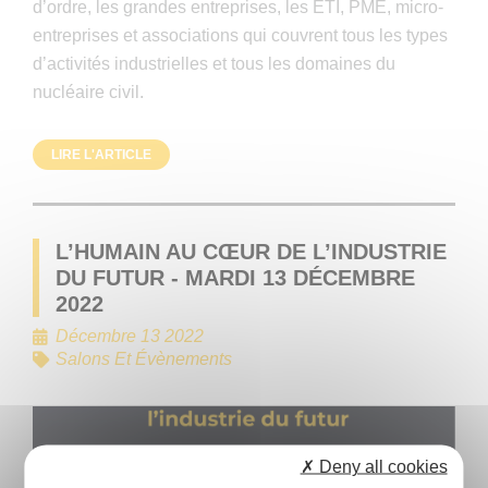
d’ordre, les grandes entreprises, les ETI, PME, micro-
entreprises et associations qui couvrent tous les types
d’activités industrielles et tous les domaines du
nucléaire civil.
LIRE L'ARTICLE
L’HUMAIN AU CŒUR DE L’INDUSTRIE
DU FUTUR - MARDI 13 DÉCEMBRE
2022
Décembre 13 2022
Salons Et Évènements
✗ Deny all cookies