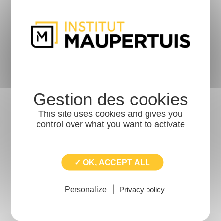
Venez découvrir TALENDI, comment son mode de
management collaboratif, inclusif, responsable et
performant donne du SENS au travail. Rendez-vous le
mardi 13 décembre à Noyal-Chatillon-sur-Seiche !
This site uses cookies and gives you
control over what you want to activate
LIRE L'ARTICLE
✓ OK, ACCEPT ALL
E-MOBILITY : LE BEAM SHAPING
POUR AMÉLIORER LE SOUDAGE
Personalize
Privacy policy
LASER DU CUIVRE ET DE
L’ALUMINIUM