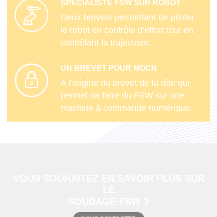
SPÉCIALISTE FSW SUR ROBOT
Deux brevets permettant de piloter
le robot en contrôle d’effort tout en
contrôlant la trajectoire.
UN BREVET POUR MOCN
A l’origine du brevet de la tête qui
permet de faire du FSW sur une
machine à commande numérique.
VOUS SOUHAITEZ EN SAVOIR PLUS SUR
LE
SOUDAGE FSW ?