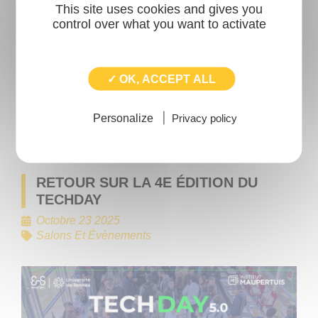
This site uses cookies and gives you
Rendez-vous le 9 décembre pour une journée
control over what you want to activate
d’inspiration et d’innovation ! Pour cette 4e édition,
l’événement porte sur la collaboration Homme-
Machine à l’ère de l’IA et du Numérique 5.0.
✓ OK, ACCEPT ALL
Personalize
Privacy policy
LIRE L'ARTICLE
RETOUR SUR LA 4E ÉDITION DU
TECHDAY
Octobre 23 2025
Salons Et Évènements